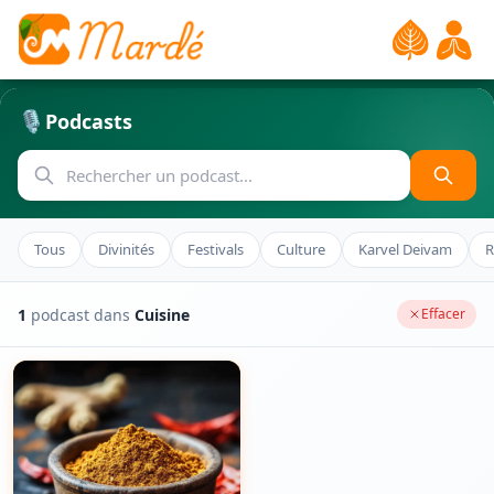
🎙️
Podcasts
Tous
Divinités
Festivals
Culture
Karvel Deivam
R
1
podcast dans
Cuisine
Effacer