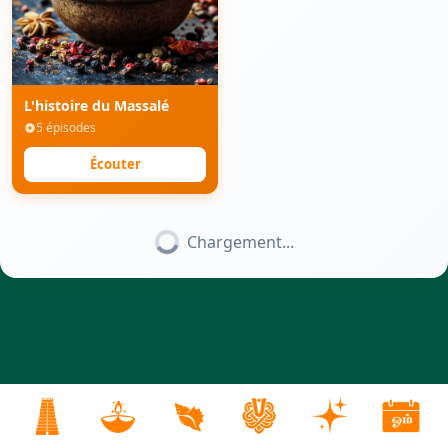
L'histoire du Massalé
5 épisodes
Écouter
Chargement...