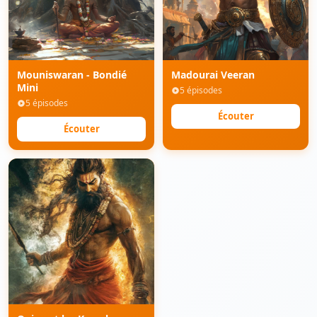
Mouniswaran - Bondié
Madourai Veeran
Mini
5 épisodes
5 épisodes
Écouter
Écouter