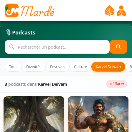
🎙️
Podcasts
Tous
Divinités
Festivals
Culture
Karvel Deivam
R
3
podcasts dans
Karvel Deivam
Effacer