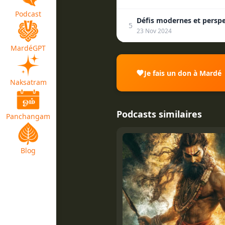
Podcast
Défis modernes et perspe
5
23 Nov 2024
MardéGPT
Je fais un don à Mardé
Naksatram
Podcasts similaires
Panchangam
Blog