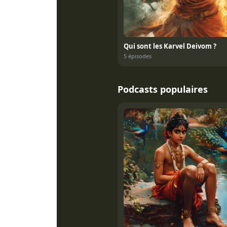
Qui sont les Karvel Deivom ?
5 épisodes
Podcasts populaires