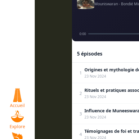
Mouniswaran - Bondié Mi
0:00
5 épisodes
Origines et mythologie 
1
23 Nov 2024
Rituels et pratiques assoc
2
23 Nov 2024
Accueil
Influence de Muneeswara
3
23 Nov 2024
Explore
Témoignages de foi et tr
4
23 Nov 2024